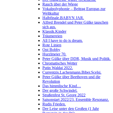
Rauch über der Wiege
Vokalpolyphonie – Beitrag Europas zur
Weltkultur
Halbfinale.BABYN JAR.
Alfred Brendel und Peter Gülke tauschen
sich aus.
Klassik.Kinder
Träumereien
All I have to do is dream.
Rote Linien
Opi Bobby
Hurzlmeier 70.
Peter Gülke über DDR, Musik und Politik.
Chromatisches Wetter
Putin Waldai 2022.
Currentzis.Lachenmann.Biber.Scelsi.
Peter Gülke über Beethoven und die
Revolution
Das himmlische Kind…
Der große Schwindel.
Straßenfest St. Georg 2022
Saisonstart 2022/23. Ensemble Resonanz.
Rudis Frieden.
Der Leise unter den Großen (1 Jahr