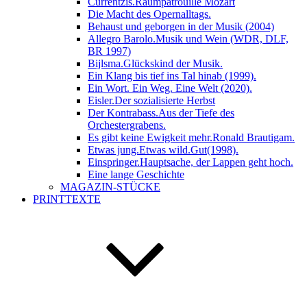
Currentzis.Raumpatrouille Mozart
Die Macht des Opernalltags.
Behaust und geborgen in der Musik (2004)
Allegro Barolo.Musik und Wein (WDR, DLF,
BR 1997)
Bijlsma.Glückskind der Musik.
Ein Klang bis tief ins Tal hinab (1999).
Ein Wort. Ein Weg. Eine Welt (2020).
Eisler.Der sozialisierte Herbst
Der Kontrabass.Aus der Tiefe des
Orchestergrabens.
Es gibt keine Ewigkeit mehr.Ronald Brautigam.
Etwas jung.Etwas wild.Gut(1998).
Einspringer.Hauptsache, der Lappen geht hoch.
Eine lange Geschichte
MAGAZIN-STÜCKE
PRINTTEXTE