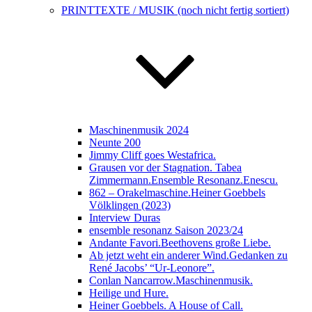
PRINTTEXTE / MUSIK (noch nicht fertig sortiert)
Maschinenmusik 2024
Neunte 200
Jimmy Cliff goes Westafrica.
Grausen vor der Stagnation. Tabea
Zimmermann.Ensemble Resonanz.Enescu.
862 – Orakelmaschine.Heiner Goebbels
Völklingen (2023)
Interview Duras
ensemble resonanz Saison 2023/24
Andante Favori.Beethovens große Liebe.
Ab jetzt weht ein anderer Wind.Gedanken zu
René Jacobs’ “Ur-Leonore”.
Conlan Nancarrow.Maschinenmusik.
Heilige und Hure.
Heiner Goebbels. A House of Call.