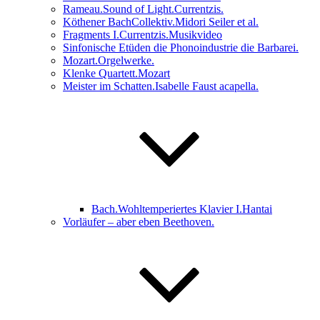
Rameau.Sound of Light.Currentzis.
Köthener BachCollektiv.Midori Seiler et al.
Fragments I.Currentzis.Musikvideo
Sinfonische Etüden die Phonoindustrie die Barbarei.
Mozart.Orgelwerke.
Klenke Quartett.Mozart
Meister im Schatten.Isabelle Faust acapella.
Bach.Wohltemperiertes Klavier I.Hantai
Vorläufer – aber eben Beethoven.