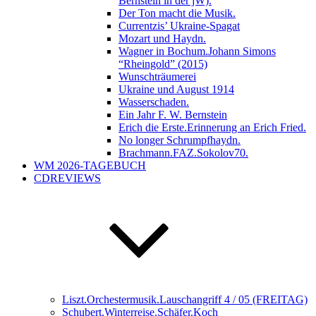
Bernstein in der jW).
Der Ton macht die Musik.
Currentzis’ Ukraine-Spagat
Mozart und Haydn.
Wagner in Bochum.Johann Simons
“Rheingold” (2015)
Wunschträumerei
Ukraine und August 1914
Wasserschaden.
Ein Jahr F. W. Bernstein
Erich die Erste.Erinnerung an Erich Fried.
No longer Schrumpfhaydn.
Brachmann.FAZ.Sokolov70.
WM 2026-TAGEBUCH
CDREVIEWS
Liszt.Orchestermusik.Lauschangriff 4 / 05 (FREITAG)
Schubert.Winterreise.Schäfer.Koch