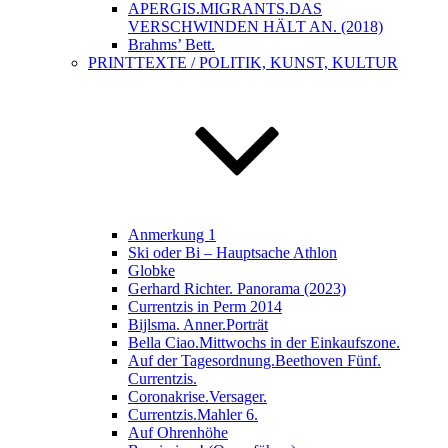
APERGIS.MIGRANTS.DAS
VERSCHWINDEN HÄLT AN. (2018)
Brahms’ Bett.
PRINTTEXTE / POLITIK, KUNST, KULTUR
Anmerkung 1
Ski oder Bi – Hauptsache Athlon
Globke
Gerhard Richter. Panorama (2023)
Currentzis in Perm 2014
Bijlsma. Anner.Porträt
Bella Ciao.Mittwochs in der Einkaufszone.
Auf der Tagesordnung.Beethoven Fünf.
Currentzis.
Coronakrise.Versager.
Currentzis.Mahler 6.
Auf Ohrenhöhe