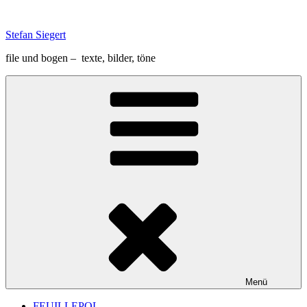
Zum
Inhalt
Stefan Siegert
springen
file und bogen – texte, bilder, töne
Menü
FEUILLEPOL