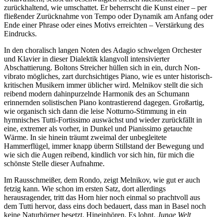
zurückhaltend, wie umschattet. Er beherrscht die Kunst einer – per
fließender Zurücknahme von Tempo oder Dynamik am Anfang oder
Ende einer Phrase oder eines Motivs erreichten – Verstärkung des
Eindrucks.
In den choralisch langen Noten des Adagio schwelgen Orchester
und Klavier in dieser Dialektik klangvoll intensivierter
Abschattierung. Boltons Streicher hüllen sich in ein, durch Non-
vibrato mögliches, zart durchsichtiges Piano, wie es unter historisch-
kritischen Musikern immer üblicher wird. Melnikov stellt die sich
reibend modern dahinpurzelnde Harmonik des an Schumann
erinnernden solistischen Piano kontrastierend dagegen. Großartig,
wie organisch sich dann die leise Notturno-Stimmung in ein
hymnisches Tutti-Fortissimo auswächst und wieder zurückfällt in
eine, extremer als vorher, in Dunkel und Pianissimo getauchte
Wärme. In sie hinein träumt zweimal der unbegleitete
Hammerflügel, immer knapp überm Stillstand der Bewegung und
wie sich die Augen reibend, kindlich vor sich hin, für mich die
schönste Stelle dieser Aufnahme.
Im Rausschmeißer, dem Rondo, zeigt Melnikov, wie gut er auch
fetzig kann. Wie schon im ersten Satz, dort allerdings
herausragender, tritt das Horn hier noch einmal so prachtvoll aus
dem Tutti hervor, dass eins doch bedauert, dass man in Basel noch
keine Naturhörner besetzt. Hineinhören. Es lohnt.
Junge Welt,