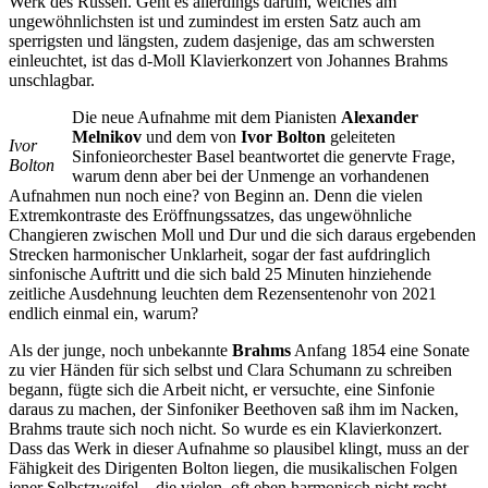
Werk des Russen. Geht es allerdings darum, welches am
ungewöhnlichsten ist und zumindest im ersten Satz auch am
sperrigsten und längsten, zudem dasjenige, das am schwersten
einleuchtet, ist das d-Moll Klavierkonzert von Johannes Brahms
unschlagbar.
Die neue Aufnahme mit dem Pianisten
Alexander
Melnikov
und dem von
Ivor Bolton
geleiteten
Ivor
Sinfonieorchester Basel beantwortet die genervte Frage,
Bolton
warum denn aber bei der Unmenge an vorhandenen
Aufnahmen nun noch eine? von Beginn an. Denn die vielen
Extremkontraste des Eröffnungssatzes, das ungewöhnliche
Changieren zwischen Moll und Dur und die sich daraus ergebenden
Strecken harmonischer Unklarheit, sogar der fast aufdringlich
sinfonische Auftritt und die sich bald 25 Minuten hinziehende
zeitliche Ausdehnung leuchten dem Rezensentenohr von 2021
endlich einmal ein, warum?
Als der junge, noch unbekannte
Brahms
Anfang 1854 eine Sonate
zu vier Händen für sich selbst und Clara Schumann zu schreiben
begann, fügte sich die Arbeit nicht, er versuchte, eine Sinfonie
daraus zu machen, der Sinfoniker Beethoven saß ihm im Nacken,
Brahms traute sich noch nicht. So wurde es ein Klavierkonzert.
Dass das Werk in dieser Aufnahme so plausibel klingt, muss an der
Fähigkeit des Dirigenten Bolton liegen, die musikalischen Folgen
jener Selbstzweifel – die vielen, oft eben harmonisch nicht recht