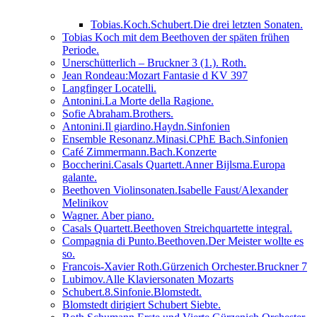
Tobias.Koch.Schubert.Die drei letzten Sonaten.
Tobias Koch mit dem Beethoven der späten frühen
Periode.
Unerschütterlich – Bruckner 3 (1.). Roth.
Jean Rondeau:Mozart Fantasie d KV 397
Langfinger Locatelli.
Antonini.La Morte della Ragione.
Sofie Abraham.Brothers.
Antonini.Il giardino.Haydn.Sinfonien
Ensemble Resonanz.Minasi.CPhE Bach.Sinfonien
Café Zimmermann.Bach.Konzerte
Boccherini.Casals Quartett.Anner Bijlsma.Europa
galante.
Beethoven Violinsonaten.Isabelle Faust/Alexander
Melinikov
Wagner. Aber piano.
Casals Quartett.Beethoven Streichquartette integral.
Compagnia di Punto.Beethoven.Der Meister wollte es
so.
Francois-Xavier Roth.Gürzenich Orchester.Bruckner 7
Lubimov.Alle Klaviersonaten Mozarts
Schubert.8.Sinfonie.Blomstedt.
Blomstedt dirigiert Schubert Siebte.