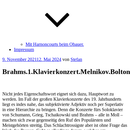
Mit Harnoncourts beim Obauer.
Impressum
Veröffentlicht
9. November 2021
12. Mai 2024
von
Stefan
am
Brahms.1.Klavierkonzert.Melnikov.Bolton
Nicht jedes Eigenschaftswort eignet sich dazu, Hauptwort zu
werden. Im Fall der großen Klavierkonzerte des 19. Jahrhunderts
liegt es indes nahe, das subjektivierte Adjektiv noch per Superlativ
in eine Hierarchie zu bringen. Denn die Konzerte fürs Soloklavier
von Schumann, Grieg, Tschaikowski und Brahms – alle in Moll –
machen sich zwar gegenseitig den Ruf des Populärsten und
Meistgehörten streitig. Das Schlachtrossigste aber ist ohne Frage das