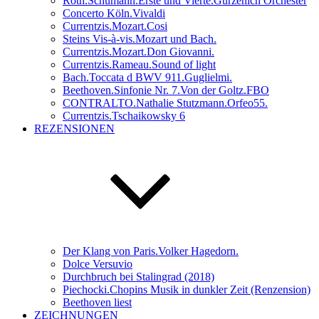
Roth.Schumann.Erste und Vierte.Gürzenich Orchester
Concerto Köln.Vivaldi
Currentzis.Mozart.Cosi
Steins Vis-à-vis.Mozart und Bach.
Currentzis.Mozart.Don Giovanni.
Currentzis.Rameau.Sound of light
Bach.Toccata d BWV 911.Guglielmi.
Beethoven.Sinfonie Nr. 7.Von der Goltz.FBO
CONTRALTO.Nathalie Stutzmann.Orfeo55.
Currentzis.Tschaikowsky 6
REZENSIONEN
Der Klang von Paris.Volker Hagedorn.
Dolce Versuvio
Durchbruch bei Stalingrad (2018)
Piechocki.Chopins Musik in dunkler Zeit (Renzension)
Beethoven liest
ZEICHNUNGEN