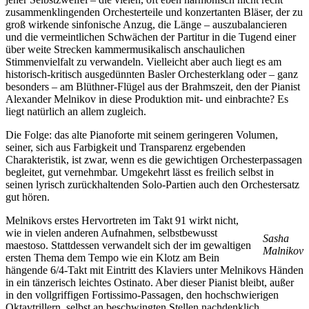
zusammenklingenden Orchesterteile und konzertanten Bläser, der zu
groß wirkende sinfonische Anzug, die Länge – auszubalancieren
und die vermeintlichen Schwächen der Partitur in die Tugend einer
über weite Strecken kammermusikalisch anschaulichen
Stimmenvielfalt zu verwandeln. Vielleicht aber auch liegt es am
historisch-kritisch ausgedünnten Basler Orchesterklang oder – ganz
besonders – am Blüthner-Flügel aus der Brahmszeit, den der Pianist
Alexander Melnikov in diese Produktion mit- und einbrachte? Es
liegt natürlich an allem zugleich.
Die Folge: das alte Pianoforte mit seinem geringeren Volumen,
seiner, sich aus Farbigkeit und Transparenz ergebenden
Charakteristik, ist zwar, wenn es die gewichtigen Orchesterpassagen
begleitet, gut vernehmbar. Umgekehrt lässt es freilich selbst in
seinen lyrisch zurückhaltenden Solo-Partien auch den Orchestersatz
gut hören.
Melnikovs erstes Hervortreten im Takt 91 wirkt nicht,
wie in vielen anderen Aufnahmen, selbstbewusst
Sasha
maestoso. Stattdessen verwandelt sich der im gewaltigen
Malnikov
ersten Thema dem Tempo wie ein Klotz am Bein
hängende 6/4-Takt mit Eintritt des Klaviers unter Melnikovs Händen
in ein tänzerisch leichtes Ostinato. Aber dieser Pianist bleibt, außer
in den vollgriffigen Fortissimo-Passagen, den hochschwierigen
Oktavtrillern, selbst an beschwingten Stellen nachdenklich,