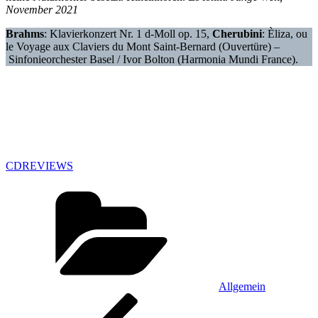
November 2021
Brahms
: Klavierkonzert Nr. 1 d-Moll op. 15,
Cherubini
: Èliza, ou
le Voyage aux Claviers du Mont Saint-Bernard (Ouvertüre) –
Sinfonieorchester Basel / Ivor Bolton (Harmonia Mundi France).
CDREVIEWS
Kategorien
Allgemein
Beitragsnavigation
Vorheriger
Beitrag