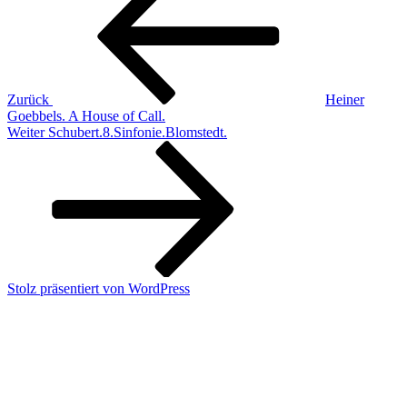
Zurück
Heiner
Goebbels. A House of Call.
Nächster
Weiter
Schubert.8.Sinfonie.Blomstedt.
Beitrag
Stolz präsentiert von WordPress