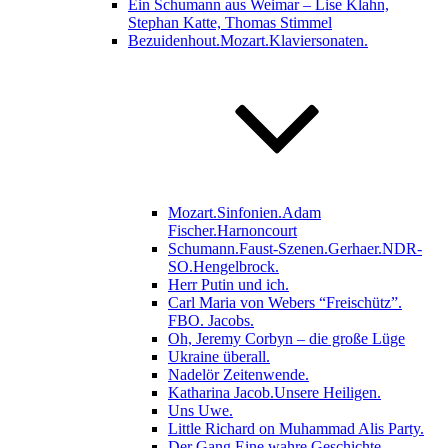
Ein Schumann aus Weimar – Lise Klahn,
Stephan Katte, Thomas Stimmel
Bezuidenhout.Mozart.Klaviersonaten.
Mozart.Sinfonien.Adam
Fischer.Harnoncourt
Schumann.Faust-Szenen.Gerhaer.NDR-
SO.Hengelbrock.
Herr Putin und ich.
Carl Maria von Webers “Freischütz”.
FBO. Jacobs.
Oh, Jeremy Corbyn – die große Lüge
Ukraine überall.
Nadelör Zeitenwende.
Katharina Jacob.Unsere Heiligen.
Uns Uwe.
Little Richard on Muhammad Alis Party.
­­Der Gang.Eine wahre Geschichte