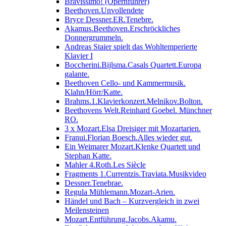
Bravissimo! (Opernführer)
Beethoven.Unvollendete
Bryce Dessner.ER.Tenebre.
Akamus.Beethoven.Erschröckliches
Donnergrummeln.
Andreas Staier spielt das Wohltemperierte
Klavier I
Boccherini.Bijlsma.Casals Quartett.Europa
galante.
Beethoven Cello- und Kammermusik.
Klahn/Hörr/Katte.
Brahms.1.Klavierkonzert.Melnikov.Bolton.
Beethovens Welt.Reinhard Goebel. Münchner
RO.
3 x Mozart.Elsa Dreisiger mit Mozartarien.
Franui.Florian Boesch.Alles wieder gut.
Ein Weimarer Mozart.Klenke Quartett und
Stephan Katte.
Mahler 4.Roth.Les Siècle
Fragments 1.Currentzis.Traviata.Musikvideo
Dessner.Tenebrae.
Regula Mühlemann.Mozart-Arien.
Händel und Bach – Kurzvergleich in zwei
Meilensteinen
Mozart.Entführung.Jacobs.Akamu.